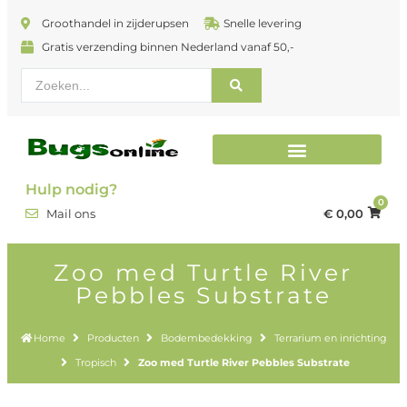
Groothandel in zijderupsen
Snelle levering
Gratis verzending binnen Nederland vanaf 50,-
Terrarium en inrichting
Hulp nodig?
0
€
0,00
Mail ons
Zoo med Turtle River
Pebbles Substrate
Home
Producten
Bodembedekking
Terrarium en inrichting
Tropisch
Zoo med Turtle River Pebbles Substrate