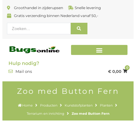
Groothandel in zijderupsen
Snelle levering
Gratis verzending binnen Nederland vanaf 50,-
Terrarium en inrichting
Hulp nodig?
0
€
0,00
Mail ons
Zoo med Button Fern
Home
Producten
Kunststofplanten
Planten
Terrarium en inrichting
Zoo med Button Fern