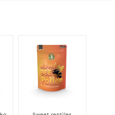
kko
Sweet reptiles