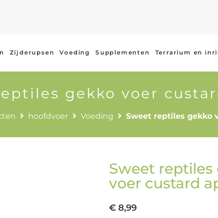
en
Zijderupsen
Voeding
Supplementen
Terrarium en inr
eptiles gekko voer custa
cten
hoofdvoer
Voeding
Sweet reptiles gekko 
Sweet reptiles
voer custard a
€
8,99