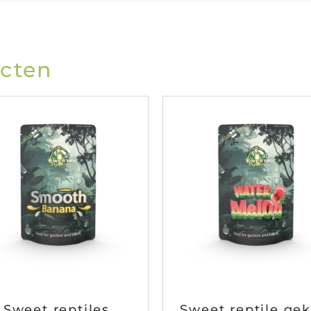
ucten
Sweet reptiles
Sweet reptile ge