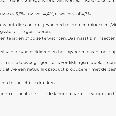
ten, dadel, kokos, erwteneiwit, wortelen, kokosbloesemsui
uwe as 3,6%, ruw vet 4,4%, ruwe celstof 4,2%
en uw huisdier aan om gevarieerd te eten en mineralen
gsstoffen te garanderen.
en te jagen of op ze te wachten. Daarnaast zijn insecte
iteit van de voedseldieren en het bijvoeren ervan met s
 technische toevoegingen zoals verdikkingsmiddelen, co
dat we een natuurlijk product produceren met de beste 
erd door licht te drukken.
en er variaties zijn in de kleur, smaak en textuur van h