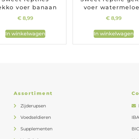
ekko voer banaan
voer watermelo
€
8,99
€
8,99
In winkelwagen
In winkelwagen
Assortiment
Co
Zijderupsen
Voedseldieren
IBA
Supplementen
BI