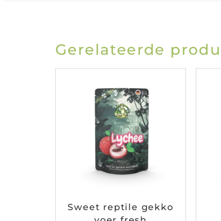
Gerelateerde prod
Sweet reptile gekko
voer fresh