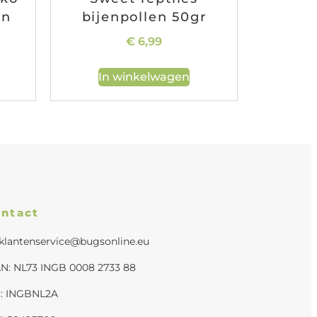
en
bijenpollen 50gr
€
6,99
In winkelwagen
ntact
klantenservice@bugsonline.eu
N: NL73 INGB 0008 2733 88
C: INGBNL2A