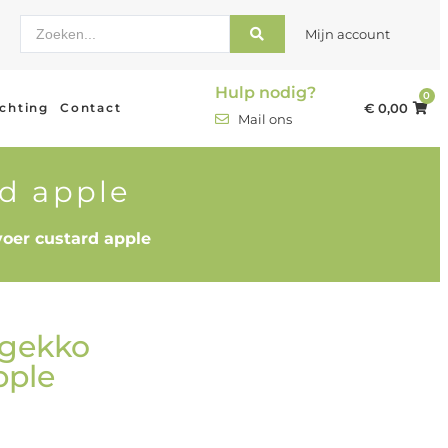
Mijn account
Hulp nodig?
0
ichting
Contact
€
0,00
Mail ons
rd apple
voer custard apple
 gekko
pple