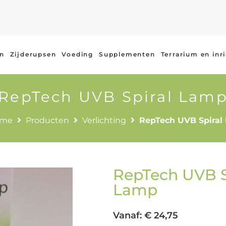
en
Zijderupsen
Voeding
Supplementen
Terrarium en inr
RepTech UVB Spiral Lam
me
Producten
Verlichting
RepTech UVB Spiral
RepTech UVB S
Lamp
Vanaf:
€
24,75