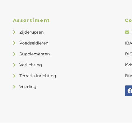
Assortiment
Co
Zijderupsen
Voedseldieren
IBA
Supplementen
BI
Verlichting
KvK
Terraria inrichting
Bt
Voeding