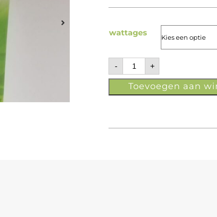
wattages
-
+
Toevoegen aan w