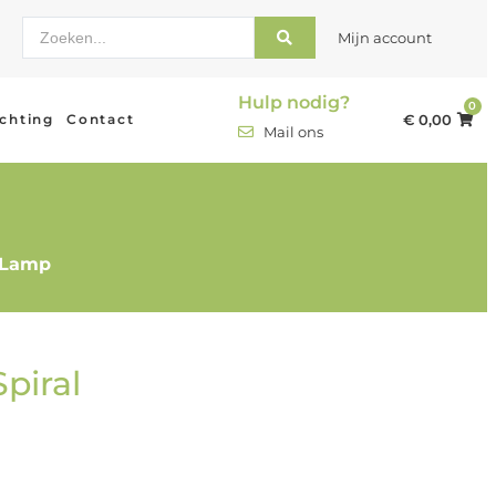
Mijn account
Hulp nodig?
0
ichting
Contact
€
0,00
Mail ons
p
 Lamp
piral