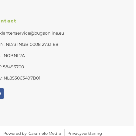
ntact
klantenservice@bugsonline.eu
N: NL73 INGB 0008 2733 88
C: INGBNL2A
: 58493700
w: NL853063497B01
Powered by: Caramelo Media
Privacyverklaring