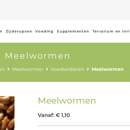
en
Zijderupsen
Voeding
Supplementen
Terrarium en inr
Meelwormen
en
Meelwormen
Voedseldieren
Meelwormen
Meelwormen
Vanaf:
€
1,10