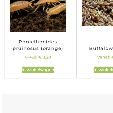
Porcellionides
pruinosus (orange)
Buffalo
€
4,25
€
3,20
Vanaf:
In winkelwagen
In winke