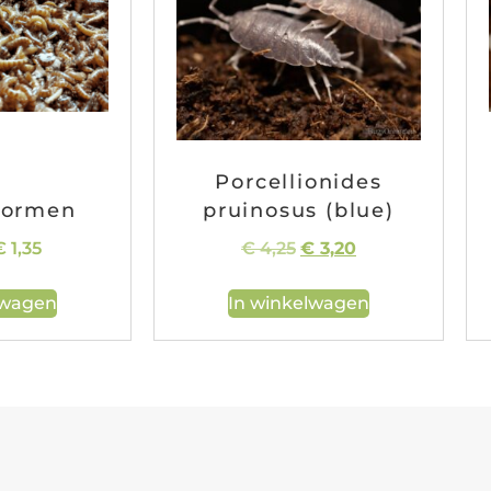
Porcellionides
wormen
pruinosus (blue)
€
1,35
€
4,25
€
3,20
lwagen
In winkelwagen