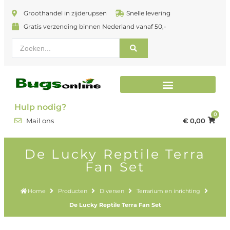
Groothandel in zijderupsen
Snelle levering
Gratis verzending binnen Nederland vanaf 50,-
Terrarium en inrichting
Hulp nodig?
0
€
0,00
Mail ons
De Lucky Reptile Terra
Fan Set
Home
Producten
Diversen
Terrarium en inrichting
De Lucky Reptile Terra Fan Set