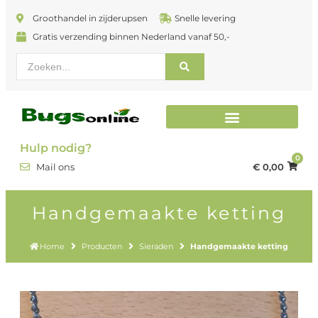
Groothandel in zijderupsen
Snelle levering
Gratis verzending binnen Nederland vanaf 50,-
Terrarium en inrichting
Hulp nodig?
0
€
0,00
Mail ons
Handgemaakte ketting
Home
Producten
Sieraden
Handgemaakte ketting